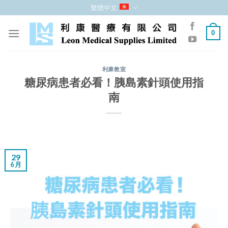
跳
繁體中文
至
內
0
容
利康教室
糖尿病患者必看！胰島素針頭使用指
南
29
6 月