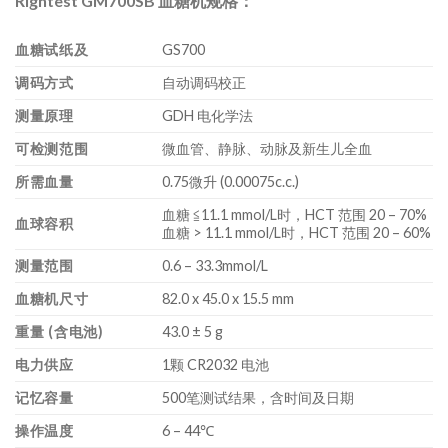
Rightest GM700SB 血糖机规格：
血糖试纸及
GS700
调码方式
自动调码校正
测量原理
GDH 电化学法
可检测范围
微血管、静脉、动脉及新生儿全血
所需血量
0.75微升 (0.00075c.c.)
血糖 ≦11.1 mmol/L时，HCT 范围 20 – 70%
血球容积
血糖 > 11.1 mmol/L时，HCT 范围 20 – 60%
测量范围
0.6 – 33.3mmol/L
血糖机尺寸
82.0 x 45.0 x 15.5 mm
重量 (含电池)
43.0 ± 5 g
电力供应
1颗 CR2032 电池
记忆容量
500笔测试结果，含时间及日期
操作温度
6 – 44℃