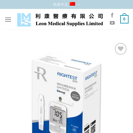
跳
简体中文
至
内
0
容