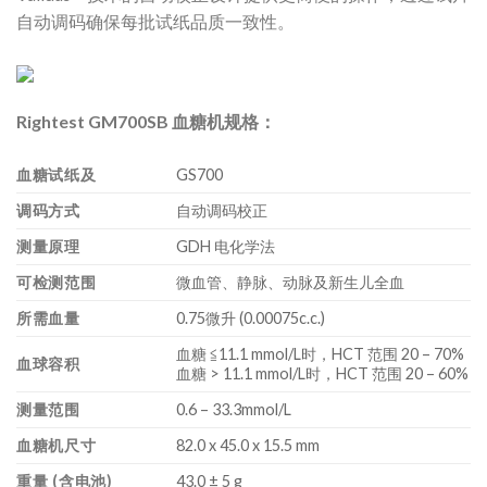
自动调码
确保每批试纸品质一致性。
Rightest GM700SB 血糖机规格：
血糖试纸及
GS700
调码方式
自动调码校正
测量原理
GDH 电化学法
可检测范围
微血管、静脉、动脉及新生儿全血
所需血量
0.75微升 (0.00075c.c.)
血糖 ≦11.1 mmol/L时，HCT 范围 20 – 70%
血球容积
血糖 > 11.1 mmol/L时，HCT 范围 20 – 60%
测量范围
0.6 – 33.3mmol/L
血糖机尺寸
82.0 x 45.0 x 15.5 mm
重量 (含电池)
43.0 ± 5 g