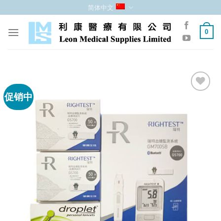
跳
简体中文
至
内
0
容
促销中