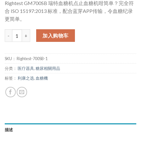
Rightest GM700SB 瑞特血糖机点止血糖机咁简单？完全符
合 ISO 15197:2013 标准，配合蓝芽APP传输，令血糖纪录
更简单。
数量
加入购物车
SKU：
Rightest-700SB-1
分类：
医疗器具
,
糖尿相關用品
标签：
利康之选
,
血糖機
描述