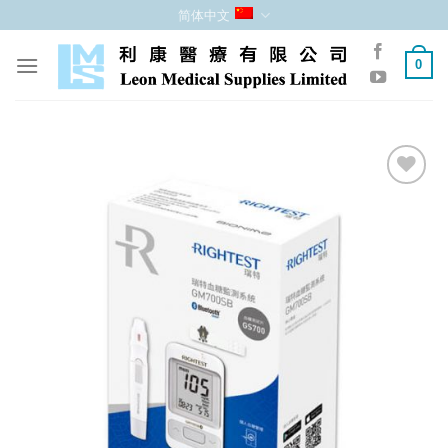
跳
简体中文
至
内
0
容