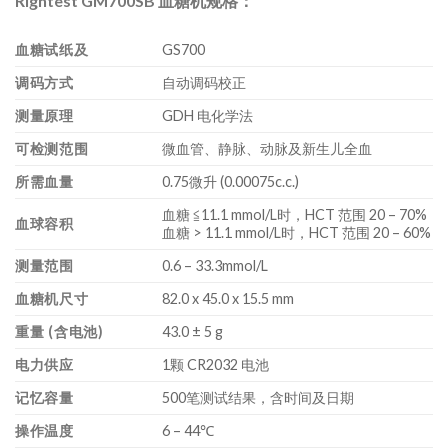
Rightest GM700SB 血糖机规格：
血糖试纸及
GS700
调码方式
自动调码校正
测量原理
GDH 电化学法
可检测范围
微血管、静脉、动脉及新生儿全血
所需血量
0.75微升 (0.00075c.c.)
血糖 ≦11.1 mmol/L时，HCT 范围 20 – 70%
血球容积
血糖 > 11.1 mmol/L时，HCT 范围 20 – 60%
测量范围
0.6 – 33.3mmol/L
血糖机尺寸
82.0 x 45.0 x 15.5 mm
重量 (含电池)
43.0 ± 5 g
电力供应
1颗 CR2032 电池
记忆容量
500笔测试结果，含时间及日期
操作温度
6 – 44℃